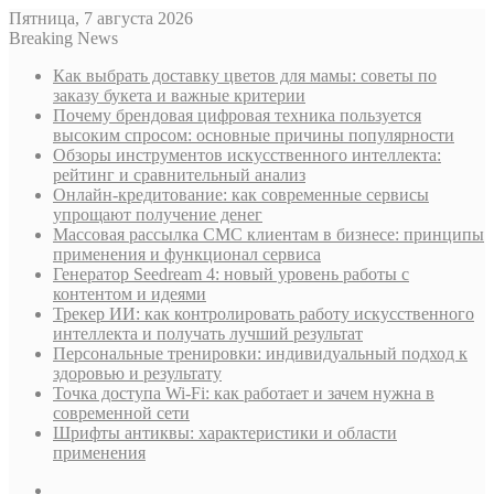
Пятница, 7 августа 2026
Breaking News
Как выбрать доставку цветов для мамы: советы по
заказу букета и важные критерии
Почему брендовая цифровая техника пользуется
высоким спросом: основные причины популярности
Обзоры инструментов искусственного интеллекта:
рейтинг и сравнительный анализ
Онлайн-кредитование: как современные сервисы
упрощают получение денег
Массовая рассылка СМС клиентам в бизнесе: принципы
применения и функционал сервиса
Генератор Seedream 4: новый уровень работы с
контентом и идеями
Трекер ИИ: как контролировать работу искусственного
интеллекта и получать лучший результат
Персональные тренировки: индивидуальный подход к
здоровью и результату
Точка доступа Wi-Fi: как работает и зачем нужна в
современной сети
Шрифты антиквы: характеристики и области
применения
Sidebar