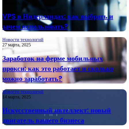
27 марта, 2025
VPS в Нидерландах: как выбрать и
зачем использовать?
Новости технологий
27 марта, 2025
Заработок на ферме мобильных
прокси: как это работает и сколько
можно заработать?
Новости технологий
14 марта, 2025
Искусственный интеллект: новый
двигатель вашего бизнеса