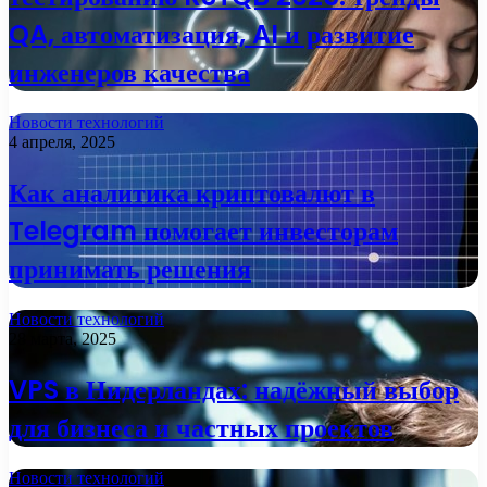
QA, автоматизация, AI и развитие
инженеров качества
Новости технологий
4 апреля, 2025
Как аналитика криптовалют в
Telegram помогает инвесторам
принимать решения
Новости технологий
28 марта, 2025
VPS в Нидерландах: надёжный выбор
для бизнеса и частных проектов
Новости технологий