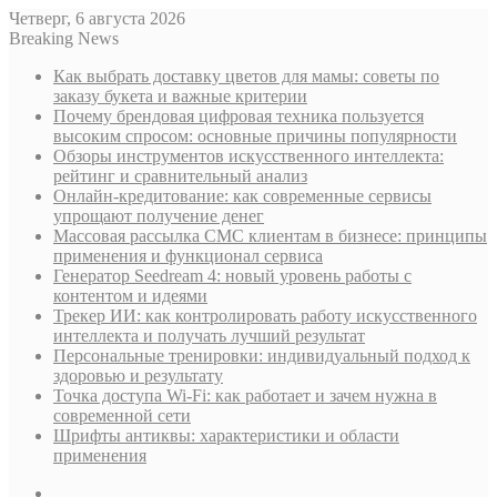
Четверг, 6 августа 2026
Breaking News
Как выбрать доставку цветов для мамы: советы по
заказу букета и важные критерии
Почему брендовая цифровая техника пользуется
высоким спросом: основные причины популярности
Обзоры инструментов искусственного интеллекта:
рейтинг и сравнительный анализ
Онлайн-кредитование: как современные сервисы
упрощают получение денег
Массовая рассылка СМС клиентам в бизнесе: принципы
применения и функционал сервиса
Генератор Seedream 4: новый уровень работы с
контентом и идеями
Трекер ИИ: как контролировать работу искусственного
интеллекта и получать лучший результат
Персональные тренировки: индивидуальный подход к
здоровью и результату
Точка доступа Wi-Fi: как работает и зачем нужна в
современной сети
Шрифты антиквы: характеристики и области
применения
Sidebar