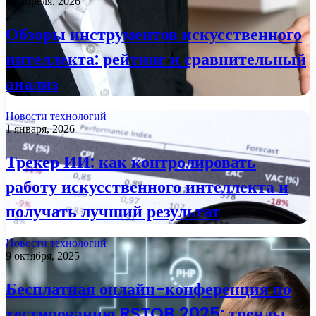
25 апреля, 2026
Обзоры инструментов искусственного
интеллекта: рейтинг и сравнительный
анализ
Новости технологий
1 января, 2026
Трекер ИИ: как контролировать
работу искусственного интеллекта и
получать лучший результат
Новости технологий
9 октября, 2025
Бесплатная онлайн-конференция по
тестированию RSTQB 2025: тренды