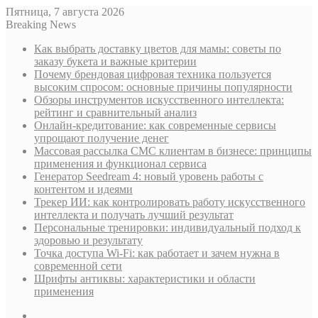
Пятница, 7 августа 2026
Breaking News
Как выбрать доставку цветов для мамы: советы по
заказу букета и важные критерии
Почему брендовая цифровая техника пользуется
высоким спросом: основные причины популярности
Обзоры инструментов искусственного интеллекта:
рейтинг и сравнительный анализ
Онлайн-кредитование: как современные сервисы
упрощают получение денег
Массовая рассылка СМС клиентам в бизнесе: принципы
применения и функционал сервиса
Генератор Seedream 4: новый уровень работы с
контентом и идеями
Трекер ИИ: как контролировать работу искусственного
интеллекта и получать лучший результат
Персональные тренировки: индивидуальный подход к
здоровью и результату
Точка доступа Wi-Fi: как работает и зачем нужна в
современной сети
Шрифты антиквы: характеристики и области
применения
Sidebar