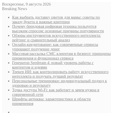
Воскресенье, 9 августа 2026
Breaking News
Как выбрать доставку цветов для мамы: советы по
заказу букета и важные критерии
Почему брендовая цифровая техника пользуется
высоким спросом: основные причины популярности
Обзоры инструментов искусственного интеллекта:
рейтинг и сравнительный анализ
Онлайн-кредитование: как современные сервисы
упрощают получение денег
Массовая рассылка СМС клиентам в бизнесе: принципы
применения и функционал сервиса
Генератор Seedream 4: новый уровень работы с
контентом и идеями
Трекер ИИ: как контролировать работу искусственного
интеллекта и получать лучший результат
Персональные тренировки: индивидуальный подход к
здоровью и результату
Точка доступа Wi-Fi: как работает и зачем нужна в
современной сети
Шрифты антиквы: характеристики и области
применения
Sidebar