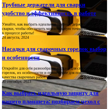
Трубные держатели для сварки
удобство и эффективность в работе
Узнайте, как выбрать идеальные трубные держатели для
сварки, чтобы обеспечить максимальную точность и удобство
в процессе работы!
24 августа, 2024
Насадки для сварочных горелок выбор
и особенности
Откройте для себя разнообразие насадок для сварочных
горелок, их особенности и применение для повышения
качества сварочных работ.
30 сентября, 2023
Как выбрать идеальную защиту для
вашего планшета: подбираем чехол с