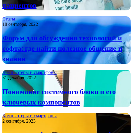
пациентов
Статьи
18 сентября, 2022
Форум для обсуждения технологий и
софта: где найти полезное общение и
знания
Компьютеры и смартфоны
31 декабря, 2022
Понимание системного блока и его
ключевых компонентов
Компьютеры и смартфоны
2 сентября, 2023