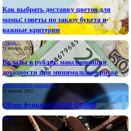
Как выбрать доставку цветов для
мамы: советы по заказу букета и
важные критерии
Статьи
11 января, 2025
Вклады в рублях: максимизация
доходности при минимальном риске
Компьютеры и смартфоны
21 апреля, 2022
Обзор функций Excel Online
Досуг
21 апреля, 2024