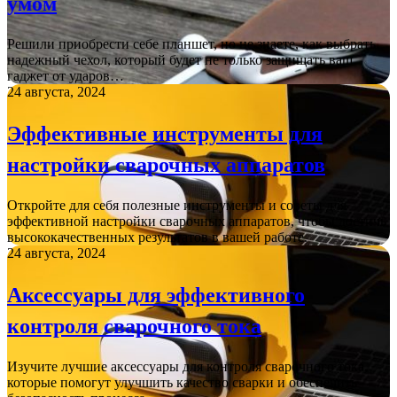
умом
Решили приобрести себе планшет, но не знаете, как выбрать
надежный чехол, который будет не только защищать ваш
гаджет от ударов…
24 августа, 2024
Эффективные инструменты для
настройки сварочных аппаратов
Откройте для себя полезные инструменты и советы для
эффективной настройки сварочных аппаратов, чтобы достичь
высококачественных результатов в вашей работе.
24 августа, 2024
Аксессуары для эффективного
контроля сварочного тока
Изучите лучшие аксессуары для контроля сварочного тока,
которые помогут улучшить качество сварки и обеспечить