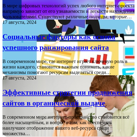
В мире цифровых технологий успех любого интернет-проекта
напрямую зависит от его узнаваемости и легкости нахождения
пользователями. Существуют различные подходы, которые…
17 августа, 2024
Социальные факторы как основа
успешного ранжирования сайта
В современном мире, где интернет играет ключевую роль в
жизни каждого, становится важным понимать, какие
механизмы помогают ресурсам выделяться среди…
17 августа, 2024
Эффективные стратегии продвижения
сайтов в органической выдаче
В современном мире интернет-пространство становится всё
более насыщенным, и вопрос о том, как обеспечить
наилучшее отображение вашего веб-ресурса среди
множества…