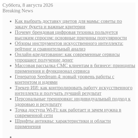
Суббота, 8 августа 2026
Breaking News
Как выбрать доставку цветов для мамы: советы по
заказу букета и важные критерии
Почему брендовая цифровая техника пользуется
высоким спросом: основные причины популярности
Обзоры инструментов искусственного интеллекта:
рейтинг и сравнительный анализ
Онлайн-кредитование: как современные сервисы
упрощают получение денег
Массовая рассылка СМС клиентам в бизнесе: принципы
применения и функционал сервиса
Генератор Seedream 4: новый уровень работы с
контентом и идеями
Трекер ИИ: как контролировать работу искусственного
интеллекта и получать лучший результат
Персональные тренировки: индивидуальный подход к
здоровью и результату
Точка доступа Wi-Fi: как работает и зачем нужна в
современной сети
Шрифты антиквы: характеристики и области
применения
Sidebar