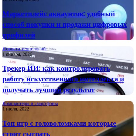
Маркетплейс аккаунтов: удобный
способ покупки и продажи цифровых
профилей
Новости технологий
1 января, 2026
Трекер ИИ: как контролировать
работу искусственного интеллекта и
получать лучший результат
Компьютеры и смартфоны
1 июля, 2022
Топ игр с головоломками которые
стоит сыграть