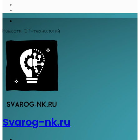
Случайная
статья
Log
In
Меню
Svarog-nk.ru
Поиск...