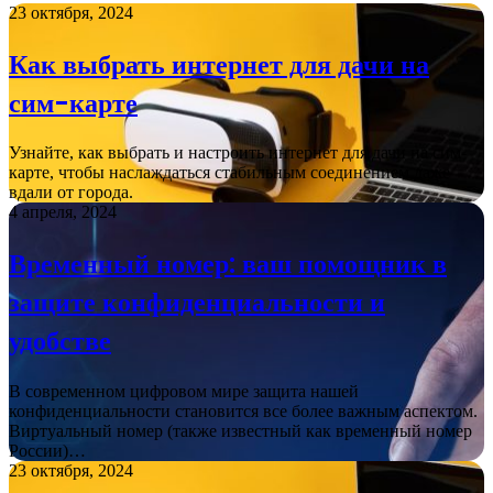
23 октября, 2024
Как выбрать интернет для дачи на
сим-карте
Узнайте, как выбрать и настроить интернет для дачи на сим-
карте, чтобы наслаждаться стабильным соединением даже
вдали от города.
4 апреля, 2024
Временный номер: ваш помощник в
защите конфиденциальности и
удобстве
В современном цифровом мире защита нашей
конфиденциальности становится все более важным аспектом.
Виртуальный номер (также известный как временный номер
России)…
23 октября, 2024