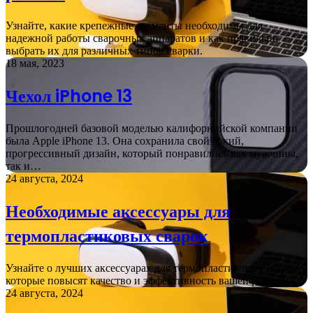
Узнайте, какие крепежные элементы необходимы для
надежной работы сварочных аппаратов и как правильно
выбрать их для различных типов сварки.
18 мая, 2023
Чехол iPhone 13
Прошлогодней базовой моделью калифорнийской компании
была Apple iPhone 13. Она сохранила свой яркий,
прогрессивный дизайн, который понравились как мужчины,
так и…
24 августа, 2024
Необходимые аксессуары для
термопластиковых сварок
Узнайте о лучших аксессуарах для термопластиковых сварок,
которые повысят качество и эффективность вашей работы.
24 августа, 2024