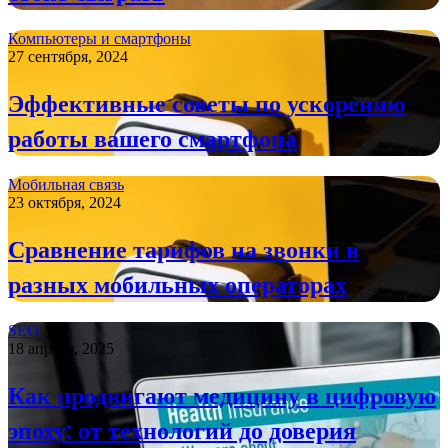
Компьютеры и смартфоны
27 сентября, 2024
Эффективные советы по ускорению
работы вашего смартфона
Мобильная связь
23 октября, 2024
Сравнение тарифов на звонки в
разных мобильных операторах
SEO
18 апреля, 2025
Как продвигают медицину в цифровую
эпоху: от технологий до доверия