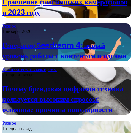
Сравнение флагманских камерофонов
в 2023 году
Разное
1 января, 2026
Генератор Seedream 4: новый
уровень работы с контентом и идеями
Компьютеры и смартфоны
2 недели назад
Почему брендовая цифровая техника
пользуется высоким спросом:
основные причины популярности
Разное
1 неделя назад