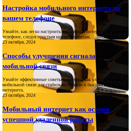
Настройка мобильного интернета на
вашем телефоне
Узнайте, как легко настроить мобильный интернет на вашем
телефоне, следуя простым шагам и советам.
23 октября, 2024
Способы улучшения сигнала
мобильной связи
Узнайте эффективные советы и методы, как улучшить сигнал
мобильной связи для стабильного связи и быстрого
интернета.
23 октября, 2024
Мобильный интернет как основа
успешной удаленной работы