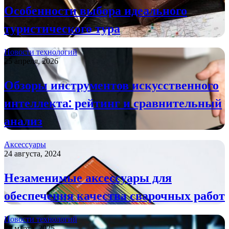
Особенности выбора идеального
туристического тура
Новости технологий
25 апреля, 2026
Обзоры инструментов искусственного
интеллекта: рейтинг и сравнительный
анализ
Аксессуары
24 августа, 2024
Незаменимые аксессуары для
обеспечения качества сварочных работ
Новости технологий
28 марта, 2025