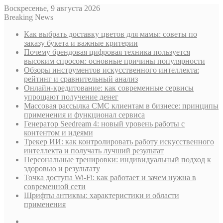
Воскресенье, 9 августа 2026
Breaking News
Как выбрать доставку цветов для мамы: советы по
заказу букета и важные критерии
Почему брендовая цифровая техника пользуется
высоким спросом: основные причины популярности
Обзоры инструментов искусственного интеллекта:
рейтинг и сравнительный анализ
Онлайн-кредитование: как современные сервисы
упрощают получение денег
Массовая рассылка СМС клиентам в бизнесе: принципы
применения и функционал сервиса
Генератор Seedream 4: новый уровень работы с
контентом и идеями
Трекер ИИ: как контролировать работу искусственного
интеллекта и получать лучший результат
Персональные тренировки: индивидуальный подход к
здоровью и результату
Точка доступа Wi-Fi: как работает и зачем нужна в
современной сети
Шрифты антиквы: характеристики и области
применения
Sidebar