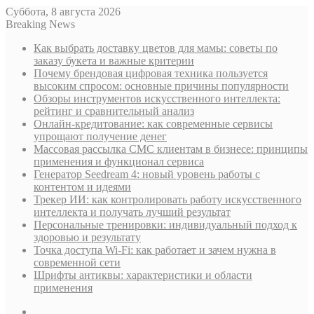
Суббота, 8 августа 2026
Breaking News
Как выбрать доставку цветов для мамы: советы по
заказу букета и важные критерии
Почему брендовая цифровая техника пользуется
высоким спросом: основные причины популярности
Обзоры инструментов искусственного интеллекта:
рейтинг и сравнительный анализ
Онлайн-кредитование: как современные сервисы
упрощают получение денег
Массовая рассылка СМС клиентам в бизнесе: принципы
применения и функционал сервиса
Генератор Seedream 4: новый уровень работы с
контентом и идеями
Трекер ИИ: как контролировать работу искусственного
интеллекта и получать лучший результат
Персональные тренировки: индивидуальный подход к
здоровью и результату
Точка доступа Wi-Fi: как работает и зачем нужна в
современной сети
Шрифты антиквы: характеристики и области
применения
Sidebar