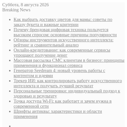
Суббота, 8 августа 2026
Breaking News
Как выбрать доставку цветов для мамы: советы по
заказу букета и важные критерии
Почему брендовая цифровая техника пользуется
высоким спросом: основные причины популярности
Обзоры инструментов искусственного интеллекта:
рейтинг и сравнительный анализ
Онлайн-кредитование: как современные сервисы
упрощают получение денег
Массовая рассылка СМС клиентам в бизнесе: принципы
применения и функционал сервиса
Генератор Seedream 4: новый уровень работы с
контентом и идеями
Трекер ИИ: как контролировать работу искусственного
интеллекта и получать лучший результат
Персональные тренировки: индивидуальный подход к
здоровью и результату
Точка доступа Wi-Fi: как работает и зачем нужна в
современной сети
Шрифты антиквы: характеристики и области
применения
Sidebar