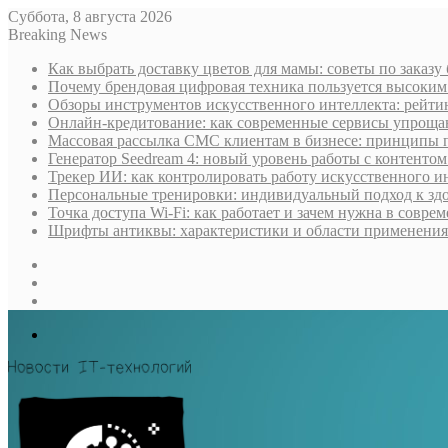
Суббота, 8 августа 2026
Breaking News
Как выбрать доставку цветов для мамы: советы по заказу
Почему брендовая цифровая техника пользуется высоки
Обзоры инструментов искусственного интеллекта: рейти
Онлайн-кредитование: как современные сервисы упроща
Массовая рассылка СМС клиентам в бизнесе: принципы 
Генератор Seedream 4: новый уровень работы с контентом
Трекер ИИ: как контролировать работу искусственного и
Персональные тренировки: индивидуальный подход к здо
Точка доступа Wi-Fi: как работает и зачем нужна в совре
Шрифты антиквы: характеристики и области применения
Sidebar
Случайная
статья
Log
In
Меню