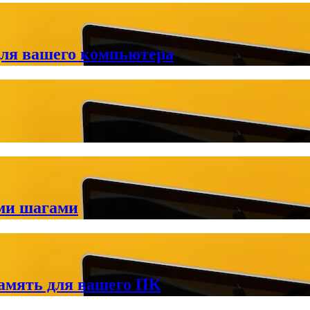
для вашего компьютера
ми шагами
амять для вашего ПК