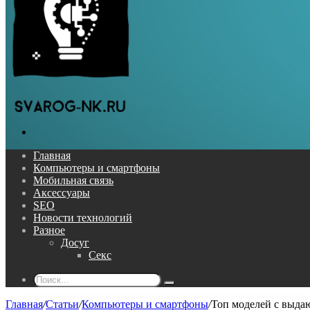
Поиск...
Главная
Компьютеры и смартфоны
Мобильная связь
Аксессуары
SEO
Новости технологий
Разное
Досуг
Секс
Поиск...
Главная
/
Статьи
/
Компьютеры и смартфоны
/
Топ моделей с выда