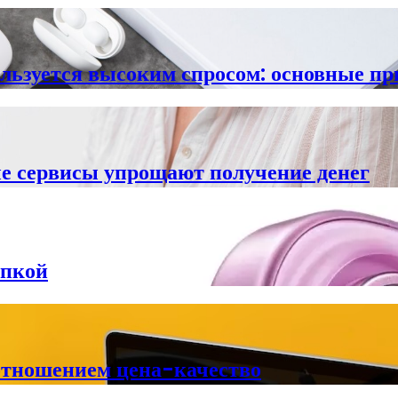
ользуется высоким спросом: основные п
е сервисы упрощают получение денег
упкой
отношением цена-качество