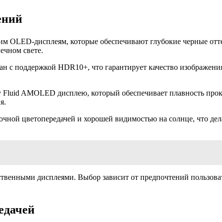
ений
оим OLED-дисплеям, которые обеспечивают глубокие черные отте
ечном свете.
ран с поддержкой HDR10+, что гарантирует качество изображени
у Fluid AMOLED дисплею, который обеспечивает плавность прокр
я.
я точной цветопередачей и хорошей видимостью на солнце, что д
ственными дисплеями. Выбор зависит от предпочтений пользоват
едачей