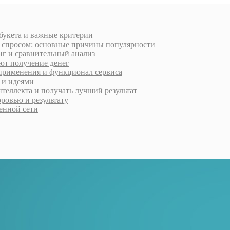
 букета и важные критерии
м спросом: основные причины популярности
нг и сравнительный анализ
ют получение денег
применения и функционал сервиса
 и идеями
нтеллекта и получать лучший результат
ровью и результату
менной сети