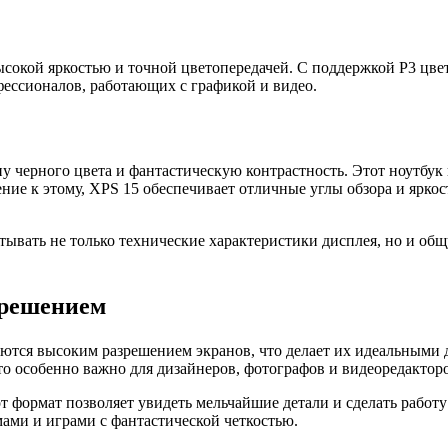
ысокой яркостью и точной цветопередачей. С поддержкой P3 цвет
фессионалов, работающих с графикой и видео.
у черного цвета и фантастическую контрастность. Этот ноутбу
е к этому, XPS 15 обеспечивает отличные углы обзора и яркост
ывать не только технические характеристики дисплея, но и общ
зрешением
ются высоким разрешением экранов, что делает их идеальными 
то особенно важно для дизайнеров, фотографов и видеоредактор
т формат позволяет увидеть мельчайшие детали и сделать работ
мами и играми с фантастической четкостью.