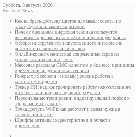
Суббота, 8 августа 2026
Breaking News
Как выбрать доставку цветов для мамы: советы по
заказу букета и важные критерии
Почему брендовая цифровая техника пользуется
высоким спросом: основные причины популярности
Обзоры инструментов искусственного интеллекта:
рейтинг и сравнительный анализ
Онлайн-кредитование: как современные сервисы
упрощают получение денег
Массовая рассылка СМС клиентам в бизнесе: принципы
применения и функционал сервиса
Генератор Seedream 4: новый уровень работы с
контентом и идеями
Трекер ИИ: как контролировать работу искусственного
интеллекта и получать лучший результат
Персональные тренировки: индивидуальный подход к
здоровью и результату
Точка доступа Wi-Fi: как работает и зачем нужна в
современной сети
Шрифты антиквы: характеристики и области
применения
Sidebar