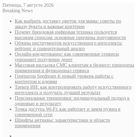
Пятница, 7 августа 2026
Breaking News
Как выбрать доставку цветов для мамы: советы по
заказу букета и важные критерии
Почему брендовая цифровая техника пользуется
высоким спросом: основные причины популярности
Обзоры инструментов искусственного интеллекта:
рейтинг и сравнительный анализ
Онлайн-кредитование: как современные сервисы
упрощают получение денег
Массовая рассылка СМС клиентам в бизнесе: принципы
применения и функционал сервиса
Генератор Seedream 4: новый уровень работы с
контентом и идеями
Трекер ИИ: как контролировать работу искусственного
интеллекта и получать лучший результат
Персональные тренировки: индивидуальный подход к
здоровью и результату
Точка доступа Wi-Fi: как работает и зачем нужна в
современной сети
Шрифты антиквы: характеристики и области
применения
Sidebar