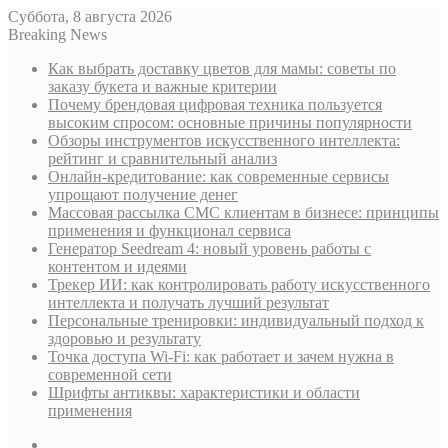
Суббота, 8 августа 2026
Breaking News
Как выбрать доставку цветов для мамы: советы по
заказу букета и важные критерии
Почему брендовая цифровая техника пользуется
высоким спросом: основные причины популярности
Обзоры инструментов искусственного интеллекта:
рейтинг и сравнительный анализ
Онлайн-кредитование: как современные сервисы
упрощают получение денег
Массовая рассылка СМС клиентам в бизнесе: принципы
применения и функционал сервиса
Генератор Seedream 4: новый уровень работы с
контентом и идеями
Трекер ИИ: как контролировать работу искусственного
интеллекта и получать лучший результат
Персональные тренировки: индивидуальный подход к
здоровью и результату
Точка доступа Wi-Fi: как работает и зачем нужна в
современной сети
Шрифты антиквы: характеристики и области
применения
Sidebar