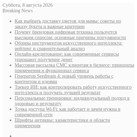
Суббота, 8 августа 2026
Breaking News
Как выбрать доставку цветов для мамы: советы по
заказу букета и важные критерии
Почему брендовая цифровая техника пользуется
высоким спросом: основные причины популярности
Обзоры инструментов искусственного интеллекта:
рейтинг и сравнительный анализ
Онлайн-кредитование: как современные сервисы
упрощают получение денег
Массовая рассылка СМС клиентам в бизнесе: принципы
применения и функционал сервиса
Генератор Seedream 4: новый уровень работы с
контентом и идеями
Трекер ИИ: как контролировать работу искусственного
интеллекта и получать лучший результат
Персональные тренировки: индивидуальный подход к
здоровью и результату
Точка доступа Wi-Fi: как работает и зачем нужна в
современной сети
Шрифты антиквы: характеристики и области
применения
Sidebar