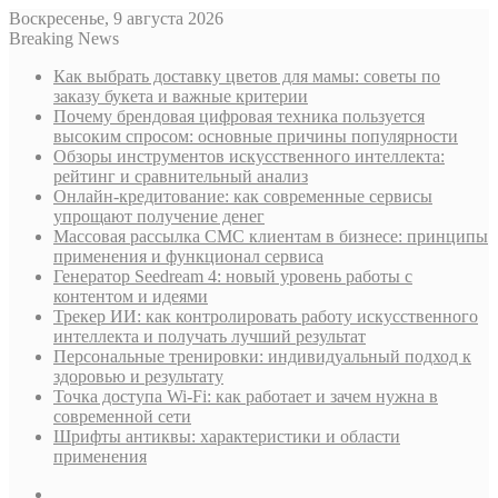
Воскресенье, 9 августа 2026
Breaking News
Как выбрать доставку цветов для мамы: советы по
заказу букета и важные критерии
Почему брендовая цифровая техника пользуется
высоким спросом: основные причины популярности
Обзоры инструментов искусственного интеллекта:
рейтинг и сравнительный анализ
Онлайн-кредитование: как современные сервисы
упрощают получение денег
Массовая рассылка СМС клиентам в бизнесе: принципы
применения и функционал сервиса
Генератор Seedream 4: новый уровень работы с
контентом и идеями
Трекер ИИ: как контролировать работу искусственного
интеллекта и получать лучший результат
Персональные тренировки: индивидуальный подход к
здоровью и результату
Точка доступа Wi-Fi: как работает и зачем нужна в
современной сети
Шрифты антиквы: характеристики и области
применения
Sidebar