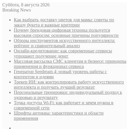
Суббота, 8 августа 2026
Breaking News
Как выбрать доставку цветов для мамы: советы по
заказу букета и важные критерии
Почему брендовая цифровая техника пользуется
высоким спросом: основные причины популярности
Обзоры инструментов искусственного интеллекта:
рейтинг и сравнительный анализ
Онлайн-кредитование: как современные сервисы
упрощают получение денег
Массовая рассылка СМС клиентам в бизнесе: принципы
применения и функционал сервиса
Генератор Seedream 4: новый уровень работы с
контентом и идеями
Трекер ИИ: как контролировать работу искусственного
интеллекта и получать лучший результат
Персональные тренировки: индивидуальный подход к
здоровью и результату
Точка доступа Wi-Fi: как работает и зачем нужна в
современной сети
Шрифты антиквы: характеристики и области
применения
Sidebar