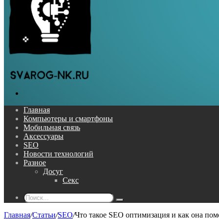
Поиск...
Главная
Компьютеры и смартфоны
Мобильная связь
Аксессуары
SEO
Новости технологий
Разное
Досуг
Секс
Поиск...
Главная
/
Статьи
/
SEO
/
Что такое SEO оптимизация и как она пом