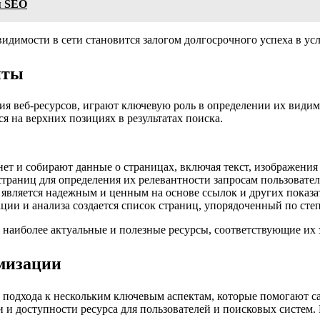
я SEO
идимости в сети становится залогом долгосрочного успеха в ус
йты
ия веб-ресурсов, играют ключевую роль в определении их видим
я на верхних позициях в результатах поиска.
т и собирают данные о страницах, включая текст, изображения
страниц для определения их релевантности запросам пользовател
 является надежным и ценным на основе ссылок и других показа
ии и анализа создается список страниц, упорядоченный по степ
 наиболее актуальные и полезные ресурсы, соответствующие их 
мизации
подхода к нескольким ключевым аспектам, которые помогают сай
и доступности ресурса для пользователей и поисковых систем.