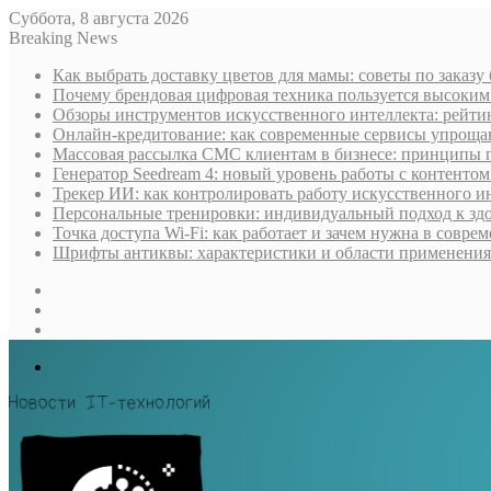
Суббота, 8 августа 2026
Breaking News
Как выбрать доставку цветов для мамы: советы по заказу
Почему брендовая цифровая техника пользуется высоки
Обзоры инструментов искусственного интеллекта: рейти
Онлайн-кредитование: как современные сервисы упроща
Массовая рассылка СМС клиентам в бизнесе: принципы 
Генератор Seedream 4: новый уровень работы с контентом
Трекер ИИ: как контролировать работу искусственного и
Персональные тренировки: индивидуальный подход к здо
Точка доступа Wi-Fi: как работает и зачем нужна в совре
Шрифты антиквы: характеристики и области применения
Sidebar
Случайная
статья
Log
In
Меню