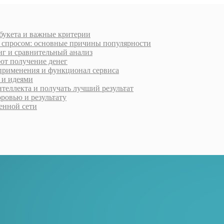
 букета и важные критерии
м спросом: основные причины популярности
нг и сравнительный анализ
ют получение денег
применения и функционал сервиса
 и идеями
нтеллекта и получать лучший результат
ровью и результату
менной сети