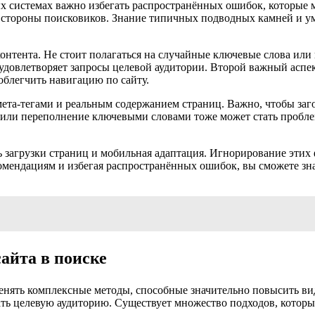
 системах важно избегать распространённых ошибок, которые мо
о стороны поисковиков. Знание типичных подводных камней и ум
онтента. Не стоит полагаться на случайные ключевые слова или
удовлетворяет запросы целевой аудитории. Второй важный аспе
блегчить навигацию по сайту.
ета-тегами и реальным содержанием страниц. Важно, чтобы заг
 или переполнение ключевыми словами тоже может стать пробле
сть загрузки страниц и мобильная адаптация. Игнорирование эти
омендациям и избегая распространённых ошибок, вы сможете зн
айта в поиске
нять комплексные методы, способные значительно повысить вид
ать целевую аудиторию. Существует множество подходов, которы