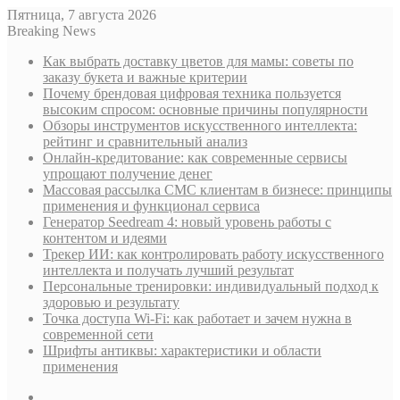
Пятница, 7 августа 2026
Breaking News
Как выбрать доставку цветов для мамы: советы по
заказу букета и важные критерии
Почему брендовая цифровая техника пользуется
высоким спросом: основные причины популярности
Обзоры инструментов искусственного интеллекта:
рейтинг и сравнительный анализ
Онлайн-кредитование: как современные сервисы
упрощают получение денег
Массовая рассылка СМС клиентам в бизнесе: принципы
применения и функционал сервиса
Генератор Seedream 4: новый уровень работы с
контентом и идеями
Трекер ИИ: как контролировать работу искусственного
интеллекта и получать лучший результат
Персональные тренировки: индивидуальный подход к
здоровью и результату
Точка доступа Wi-Fi: как работает и зачем нужна в
современной сети
Шрифты антиквы: характеристики и области
применения
Sidebar