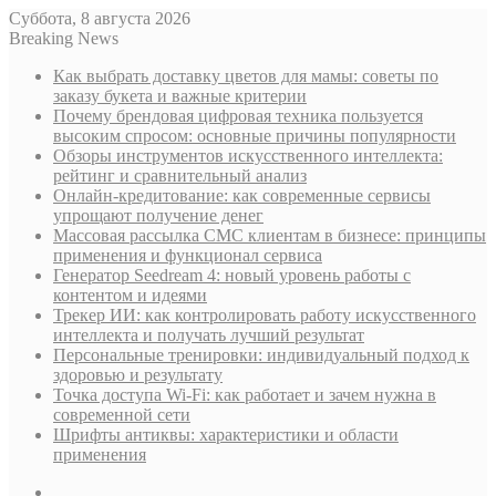
Суббота, 8 августа 2026
Breaking News
Как выбрать доставку цветов для мамы: советы по
заказу букета и важные критерии
Почему брендовая цифровая техника пользуется
высоким спросом: основные причины популярности
Обзоры инструментов искусственного интеллекта:
рейтинг и сравнительный анализ
Онлайн-кредитование: как современные сервисы
упрощают получение денег
Массовая рассылка СМС клиентам в бизнесе: принципы
применения и функционал сервиса
Генератор Seedream 4: новый уровень работы с
контентом и идеями
Трекер ИИ: как контролировать работу искусственного
интеллекта и получать лучший результат
Персональные тренировки: индивидуальный подход к
здоровью и результату
Точка доступа Wi-Fi: как работает и зачем нужна в
современной сети
Шрифты антиквы: характеристики и области
применения
Sidebar