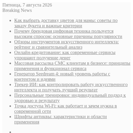
Пятница, 7 августа 2026
Breaking News
Как выбрать доставку цветов для мамы: советы по
заказу букета и важные критерии
Почему брендовая цифровая техника пользуется
высоким спросом: основные причины популярности
Обзоры инструментов искусственного интеллекта:
рейтинг и сравнительный анализ
Онлайн-кредитование: как современные сервисы
упрощают получение денег
Массовая рассылка СМС клиентам в бизнесе: принципы
применения и функционал сервиса
Генератор Seedream 4: новый уровень работы с
контентом и идеями
Трекер ИИ: как контролировать работу искусственного
интеллекта и получать лучший результат
Персональные тренировки: индивидуальный подход к
здоровью и результату
Точка доступа Wi-Fi: как работает и зачем нужна в
современной сети
Шрифты антиквы: характеристики и области
применения
Sidebar