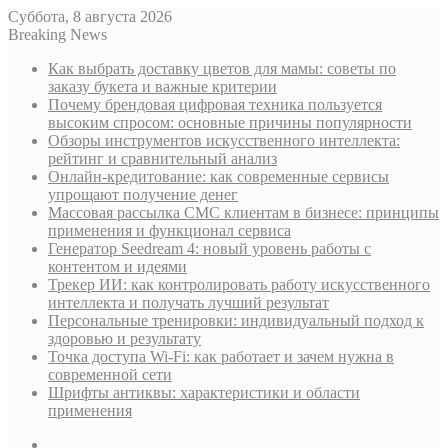
Суббота, 8 августа 2026
Breaking News
Как выбрать доставку цветов для мамы: советы по
заказу букета и важные критерии
Почему брендовая цифровая техника пользуется
высоким спросом: основные причины популярности
Обзоры инструментов искусственного интеллекта:
рейтинг и сравнительный анализ
Онлайн-кредитование: как современные сервисы
упрощают получение денег
Массовая рассылка СМС клиентам в бизнесе: принципы
применения и функционал сервиса
Генератор Seedream 4: новый уровень работы с
контентом и идеями
Трекер ИИ: как контролировать работу искусственного
интеллекта и получать лучший результат
Персональные тренировки: индивидуальный подход к
здоровью и результату
Точка доступа Wi-Fi: как работает и зачем нужна в
современной сети
Шрифты антиквы: характеристики и области
применения
Sidebar