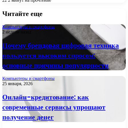
22
2 минут на прочтение
Читайте еще
Компьютеры и смартфоны
2 недели назад
Почему брендовая цифровая техника
пользуется высоким спросом:
основные причины популярности
Компьютеры и смартфоны
25 января, 2026
Онлайн-кредитование: как
современные сервисы упрощают
получение денег