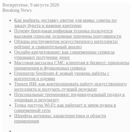
Воскресенье, 9 августа 2026
Breaking News
Как выбрать доставку цветов для мамы: советы по
заказу букета и важные критерии
Почему брендовая цифровая техника пользуется
высоким спросом: основные причины популярности
Обзоры инструментов искусственного интеллекта:
рейтинг и сравнительный анализ
Онлайн-кредитование: как современные сервисы
упрощают получение денег
Массовая рассылка СМС клиентам в бизнесе: принципы
применения и функционал сервиса
Генератор Seedream 4: новый уровень работы с
контентом и идеями
Трекер ИИ: как контролировать работу искусственного
интеллекта и получать лучший результат
Персональные тренировки: индивидуальный подход к
здоровью и результату
Точка доступа Wi-Fi: как работает и зачем нужна в
современной сети
Шрифты антиквы: характеристики и области
применения
Sidebar