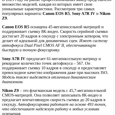
множество моделей, каждая из которых имеет свои
уникальные характеристики. Рассмотрим три самых
популярных варианта:
Canon EOS R5
,
Sony A7R IV
и
Nikon
Z9
.
Canon EOS R5
оснащена 45-мегапиксельной матрицей и
поддерживает съемку 8K-видео. Скорость серийной съемки
достигает 20 кадров в секунду с электронным затвором, что
делает её идеальной для динамичных сцен.
Имеет систему
автофокуса Dual Pixel CMOS AF II, обеспечивающую
быструю и точную фокусировку.
Sony A7R IV
предлагает 61-мегапиксельную матрицу и
рекордное количество точек автофокуса – 567. Он
поддерживает съемку 10 кадров в секунду и предоставляет
превосходное качество изображения даже при высоких ISO.
Модель также выделяется отличным динамическим
диапазоном.
Nikon Z9
– это флагманская модель с 45,7-мегапиксельной
CMOS-матрицей. Она позволяет записывать 8K-видео и
предлагает впечатляющую скорость съемки до 20 кадров в
секунду.
Автофокусировка работает на основе 493 точек,
что обеспечивает надежную работу в любых условиях
освещения.