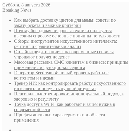
Суббота, 8 августа 2026
Breaking News
Как выбрать доставку цветов для мамы: советы по
заказу букета и важные критерии
Почему брендовая цифровая техника пользуется
высоким спросом: основные причины популярности
Обзоры инструментов искусственного интеллекта:
рейтинг и сравнительный анализ
Онлайн-кредитование: как современные сервисы
упрощают получение денег
Массовая рассылка СМС клиентам в бизнесе: принципы
применения и функционал сервиса
Генератор Seedream 4: новый уровень работы с
контентом и идеями
Трекер ИИ: как контролировать работу искусственного
интеллекта и получать лучший результат
Персональные тренировки: индивидуальный подход к
здоровью и результату
Точка доступа Wi-Fi: как работает и зачем нужна в
современной сети
Шрифты антиквы: характеристики и области
применения
Sidebar