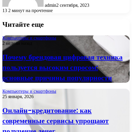
admin
2 сентября, 2023
13
2 минут на прочтение
Читайте еще
Компьютеры и смартфоны
2 недели назад
Почему брендовая цифровая техника
пользуется высоким спросом:
основные причины популярности
Компьютеры и смартфоны
25 января, 2026
Онлайн-кредитование: как
современные сервисы упрощают
получение денег