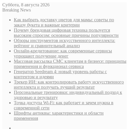
Суббота, 8 августа 2026
Breaking News
Как выбрать доставку цветов для мамы: советы по
заказу букета и важные критерии
Почему брендовая цифровая техника пользуется
высоким спросом: основные причины популярности
Обзоры инструментов искусственного интеллекта:
рейтинг и сравнительный анализ
Онлайн-кредитование: как современные сервисы
упрощают получение денег
Массовая рассылка СМС клиентам в бизнесе: принципы
применения и функционал сервиса
Генератор Seedream 4: новый уровень работы с
контентом и идеями
Трекер ИИ: как контролировать работу искусственного
интеллекта и получать лучший результат
Персональные тренировки: индивидуальный подход к
здоровью и результату
Точка доступа Wi-Fi: как работает и зачем нужна в
современной сети
Шрифты антиквы: характеристики и области
применения
Sidebar