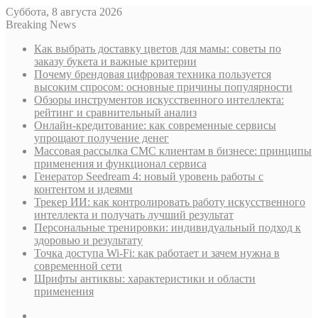
Суббота, 8 августа 2026
Breaking News
Как выбрать доставку цветов для мамы: советы по
заказу букета и важные критерии
Почему брендовая цифровая техника пользуется
высоким спросом: основные причины популярности
Обзоры инструментов искусственного интеллекта:
рейтинг и сравнительный анализ
Онлайн-кредитование: как современные сервисы
упрощают получение денег
Массовая рассылка СМС клиентам в бизнесе: принципы
применения и функционал сервиса
Генератор Seedream 4: новый уровень работы с
контентом и идеями
Трекер ИИ: как контролировать работу искусственного
интеллекта и получать лучший результат
Персональные тренировки: индивидуальный подход к
здоровью и результату
Точка доступа Wi-Fi: как работает и зачем нужна в
современной сети
Шрифты антиквы: характеристики и области
применения
Sidebar