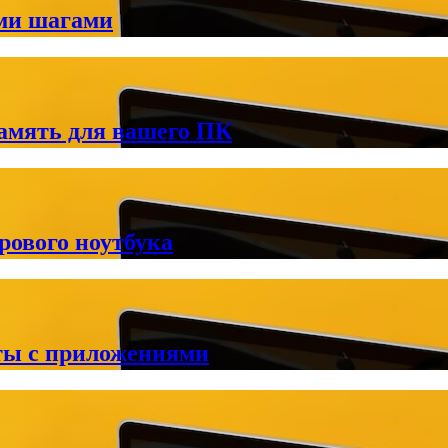
ми шагами
амять для вашего ПК
рового ноутбука
ты с приложениями