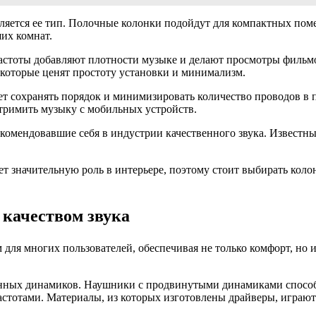
яется ее тип. Полочные колонки подойдут для компактных поме
их комнат.
частоты добавляют плотности музыке и делают просмотры филь
 которые ценят простоту установки и минимализм.
т сохранять порядок и минимизировать количество проводов в п
стримить музыку с мобильных устройств.
екомендовавшие себя в индустрии качественного звука. Известн
ет значительную роль в интерьере, поэтому стоит выбирать кол
качеством звука
я многих пользователей, обеспечивая не только комфорт, но и 
енных динамиков. Наушники с продвинутыми динамиками способ
стотами. Материалы, из которых изготовлены драйверы, играют