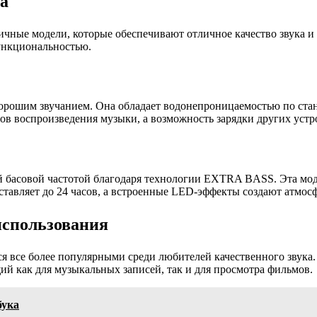
а
ичные модели, которые обеспечивают отличное качество звука и
ункциональностью.
орошим звучанием. Она обладает водонепроницаемостью по станд
ов воспроизведения музыки, а возможность зарядки других устро
 басовой частотой благодаря технологии EXTRA BASS. Эта модел
оставляет до 24 часов, а встроенные LED-эффекты создают атмос
использования
я все более популярными среди любителей качественного звука
й как для музыкальных записей, так и для просмотра фильмов.
бука