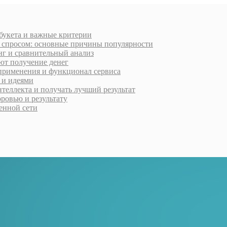
 букета и важные критерии
м спросом: основные причины популярности
нг и сравнительный анализ
ют получение денег
применения и функционал сервиса
 и идеями
нтеллекта и получать лучший результат
ровью и результату
менной сети