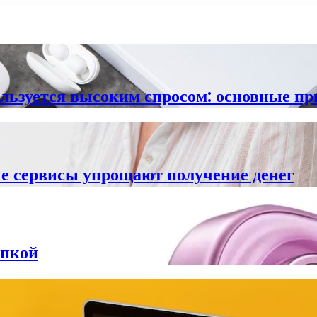
ользуется высоким спросом: основные п
е сервисы упрощают получение денег
упкой