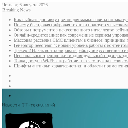
Четверг, 6 августа 2026
Breaking News
Как выбрать доставку цветов для мамы: советы по заказу
Почему брендовая цифровая техника пользуется высоки
Обзоры инструментов искусственного интеллекта: рейти
Онлайн-кредитование: как современные сервисы упроща
Массовая рассылка СМС клиентам в бизнесе: принципы 
Генератор Seedream 4: новый уровень работы с контентом
Трекер ИИ: как контролировать работу искусственного и
Персональные тренировки: индивидуальный подход к здо
Точка доступа Wi-Fi: как работает и зачем нужна в совре
Шрифты антиквы: характеристики и области применения
Sidebar
Случайная
статья
Log
In
Меню