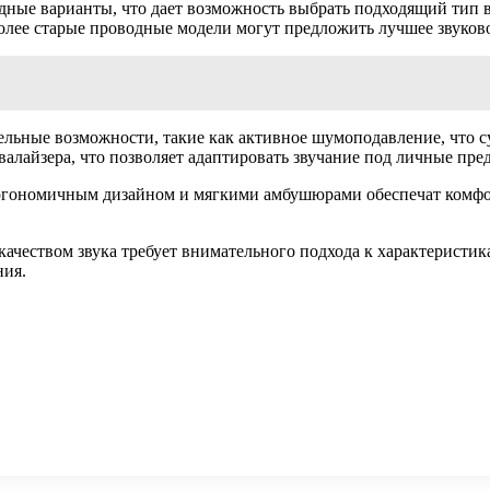
одные варианты, что дает возможность выбрать подходящий тип 
лее старые проводные модели могут предложить лучшее звуковое
ьные возможности, такие как активное шумоподавление, что су
алайзера, что позволяет адаптировать звучание под личные пре
ргономичным дизайном и мягкими амбушюрами обеспечат комфор
ачеством звука требует внимательного подхода к характеристи
ния.