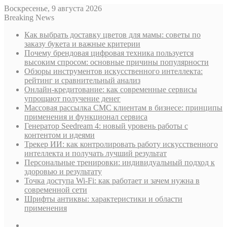
Воскресенье, 9 августа 2026
Breaking News
Как выбрать доставку цветов для мамы: советы по
заказу букета и важные критерии
Почему брендовая цифровая техника пользуется
высоким спросом: основные причины популярности
Обзоры инструментов искусственного интеллекта:
рейтинг и сравнительный анализ
Онлайн-кредитование: как современные сервисы
упрощают получение денег
Массовая рассылка СМС клиентам в бизнесе: принципы
применения и функционал сервиса
Генератор Seedream 4: новый уровень работы с
контентом и идеями
Трекер ИИ: как контролировать работу искусственного
интеллекта и получать лучший результат
Персональные тренировки: индивидуальный подход к
здоровью и результату
Точка доступа Wi-Fi: как работает и зачем нужна в
современной сети
Шрифты антиквы: характеристики и области
применения
Sidebar