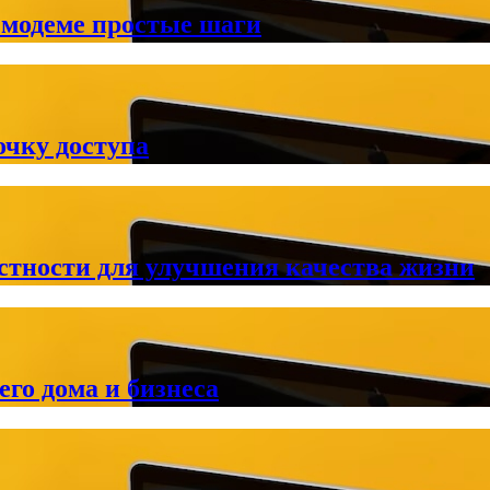
 модеме простые шаги
очку доступа
естности для улучшения качества жизни
го дома и бизнеса