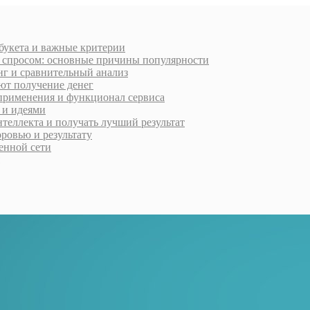
 букета и важные критерии
м спросом: основные причины популярности
нг и сравнительный анализ
ют получение денег
применения и функционал сервиса
 и идеями
нтеллекта и получать лучший результат
ровью и результату
менной сети