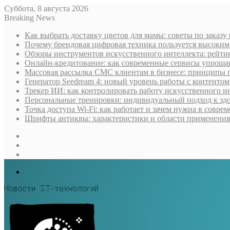
Суббота, 8 августа 2026
Breaking News
Как выбрать доставку цветов для мамы: советы по заказу
Почему брендовая цифровая техника пользуется высоки
Обзоры инструментов искусственного интеллекта: рейти
Онлайн-кредитование: как современные сервисы упроща
Массовая рассылка СМС клиентам в бизнесе: принципы 
Генератор Seedream 4: новый уровень работы с контентом
Трекер ИИ: как контролировать работу искусственного и
Персональные тренировки: индивидуальный подход к здо
Точка доступа Wi-Fi: как работает и зачем нужна в совре
Шрифты антиквы: характеристики и области применения
Sidebar
Случайная
статья
Log
In
Меню