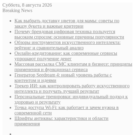
Суббота, 8 августа 2026
Breaking News
Как выбрать доставку цветов для мамы: советы по
заказу букета и важные критерии
Почему брендовая цифровая техника пользуется
высоким спросом: основные причины популярности
Обзоры инструментов искусственного интеллекта:
рейтинг и сравнительный анализ
Онлайн-кредитование: как современные сервисы
упрощают получение денег
Массовая рассылка СМС клиентам в бизнесе: принципы
применения и функционал сервиса
Генератор Seedream 4: новый уровень работы с
контентом и идеями
Трекер ИИ: как контролировать работу искусственного
интеллекта и получать лучший результат
Персональные тренировки: индивидуальный подход к
здоровью и результату
Точка доступа Wi-Fi: как работает и зачем нужна в
современной сети
Шрифты антиквы: характеристики и области
применения
Sidebar