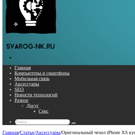
Поиск...
Главная
Компьютеры и смартфоны
Мобильная связь
Аксессуары
SEO
Новости технологий
Разное
Досуг
Секс
Поиск...
Главная
/
Статьи
/
Аксессуары
/
Оригинальный чехол iPhone XS ку