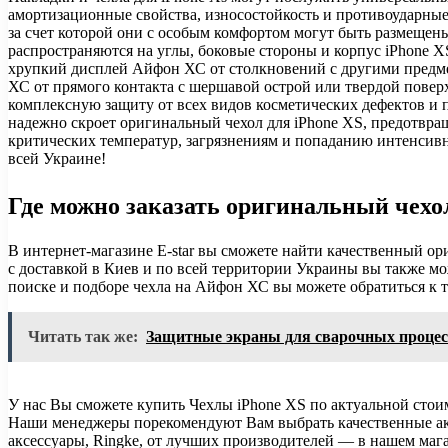
амортизационные свойства, износостойкость и противоударны
за счет которой они с особым комфортом могут быть размещены
распространяются на углы, боковые стороны и корпус iPhone 
хрупкий дисплей Айфон ХС от столкновений с другими предме
ХС от прямого контакта с шершавой острой или твердой пове
комплексную защиту от всех видов косметических дефектов и 
надежно скроет оригинальный чехол для iPhone XS, предотвра
критических температур, загрязнениям и попаданию интенсивных
всей Украине!
Где можно заказать оригинальный чехо
В интернет-магазине E-star вы сможете найти качественный ор
с доставкой в Киев и по всей территории Украины вы также мож
поиске и подборе чехла на Айфон ХС вы можете обратиться к т
Читать так же:
Защитные экраны для сварочных процес
У нас Вы сможете купить Чехлы iPhone XS по актуальной стоимос
Наши менеджеры порекомендуют Вам выбрать качественные аксес
аксессуары, Ringke, от лучших производителей — в нашем мага