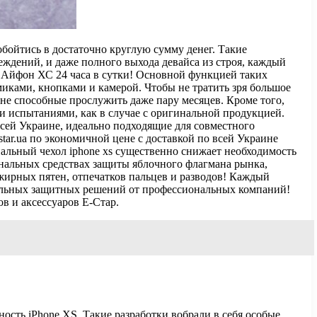
бойтись в достаточно круглую сумму денег. Такие
реждений, и даже полного выхода девайса из строя, каждый
е Айфон ХС 24 часа в сутки! Основной функцией таких
миками, кнопками и камерой. Чтобы не тратить зря большое
не способные прослужить даже пару месяцев. Кроме того,
 испытаниями, как в случае с оригинальной продукцией.
всей Украине, идеально подходящие для совместного
tar.ua по экономичной цене с доставкой по всей Украине
альный чехол iphone xs существенно снижает необходимость
нальных средствах защиты яблочного флагмана рынка,
жирных пятен, отпечатков пальцев и разводов! Каждый
уальных защитных решений от профессиональных компаний!
в и аксессуаров Е-Стар.
сть iPhone XS. Такие разработки вобрали в себя особые