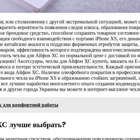
, или столкновения с другой экстремальной ситуацией, может о
ократить вероятность появления следов износа, образования пов
ое брендовое средство, способное сохранять товарное состояни
ация свободного взаимодействия с портами iPhone XS, его дина
ые китайские аналоги и подделки фирменных атрибутов защиты, 
варом, эффективность которого подтверждена многочисленными
купить чехлы для Айфон ХС по нормальной цене с доставкой по 
циях! Аксессуары, чехлы для Айфон ХС купить, заказать на E-s
носа и потери эстетической привлекательности. Каждый оригин
го вида Айфон ХС. Наличие олеофобного покрытия в профессио
ьного чехла на iPhone XS к образованию стойких загрязнений, 
бя все лучшие наработки многолетнего опыта создания индивид
 и другие города Украины вы можете в интернет-магазине чехло
к для комфортной работы
ХС лучше выбрать?
ым защитным средством, обеспечивающим повседневную сохранно