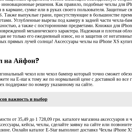
е инновационные решения. Как правило, подобные чехлы для iP
 в кармане, сумке или в руках своего пользователя. Защитные 
XS. Также выпуклые грани, присутствующие в большинстве прем
тами. Углубленные вырезы под камеру в задней части чехла-ба
рхностью, а также с посторонними предметами. Книжки для iPh
повреждений механического характера. Надежная и плотная обло
щая не только его ежедневный износ, но и защитив от негативн
 прямых лучей солнца! Аксессуары чехлы на iPhone XS купить, з
л на Айфон?
игинальный чехол или чехол бампер который точно сможет обезоп
ете на E-star к тому же по нормальной цене с доставкой во все
ех поддержке по номеру указанному на сайте.
сов важность и выбор
ти от 35,49 до 1 728,09 грн. каталоге магазина аксессуаров и ч
суары, кейсы, чехлы, сделайте заявку на сайте или позвоните и
зине. Онлайн каталог E-Star выполнит доставку Чехлы iPhone XS