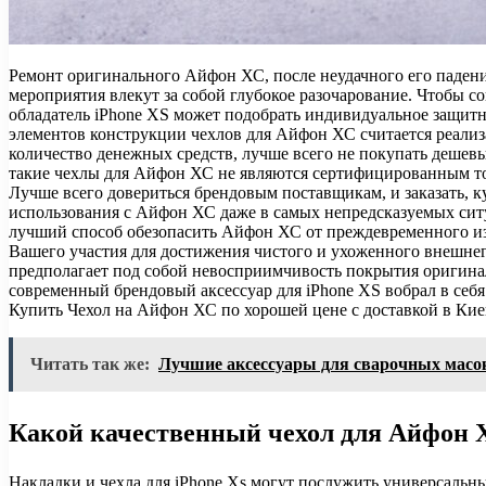
Ремонт оригинального Айфон ХС, после неудачного его падения
мероприятия влекут за собой глубокое разочарование. Чтобы с
обладатель iPhone XS может подобрать индивидуальное защитн
элементов конструкции чехлов для Айфон ХС считается реализ
количество денежных средств, лучше всего не покупать дешев
такие чехлы для Айфон ХС не являются сертифицированным то
Лучше всего довериться брендовым поставщикам, и заказать, 
использования с Айфон ХС даже в самых непредсказуемых ситуа
лучший способ обезопасить Айфон ХС от преждевременного из
Вашего участия для достижения чистого и ухоженного внешне
предполагает под собой невосприимчивость покрытия оригинал
современный брендовый аксессуар для iPhone XS вобрал в се
Купить Чехол на Айфон ХС по хорошей цене с доставкой в Киев
Читать так же:
Лучшие аксессуары для сварочных масо
Какой качественный чехол для Айфон 
Накладки и чехла для iPhone Xs могут послужить универсальн