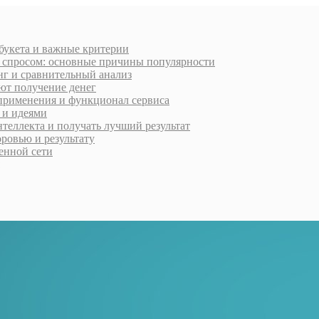
 букета и важные критерии
м спросом: основные причины популярности
нг и сравнительный анализ
ют получение денег
применения и функционал сервиса
 и идеями
нтеллекта и получать лучший результат
ровью и результату
менной сети