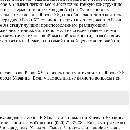
hone XS имеют легкий вес и достаточно тонкую конструкцию,
свойства термостойкий чехол для Айфон ХС в основном
иальных чехлов для iPhone XS, способны частично защитить
мпера для Айфон ХС отлично предохраняют эту часть Айфон
one Xs станут лучшим приспособлением, реализующим
жка чехла-книжки для iPhone XS на основе телячьей кожи
ых климатических условий высокой влажности, воздействиям
аказать на E-star.ua по самой низкой цене с доставкой по
асить ваш iPhone XS, заказать или купить чехол на iPhone XS
 города Украины. Если у вас возникнут какие то вопросы при
ехлов для телефона E-Star.ua с доставкой по Киеву и Украине.
ли звоните с мобильного (050) 71-37-085. Еще, смотри чехлы,
 в города как: Харьков, Львов, Запорожье и в любой уголок