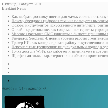
Пятница, 7 августа 2026
Breaking News
Как выбрать доставку цветов для мамы: советы по заказу
Почему брендовая цифровая техника пользуется высоки
Обзоры инструментов искусственного интеллекта: рейти
Онлайн-кредитование: как современные сервисы упроща
Массовая рассылка СМС клиентам в бизнесе: принципы 
Генератор Seedream 4: новый уровень работы с контентом
Трекер ИИ: как контролировать работу искусственного и
Персональные тренировки: индивидуальный подход к здо
Точка доступа Wi-Fi: как работает и зачем нужна в совре
Шрифты антиквы: характеристики и области применения
Sidebar
Случайная
статья
Log
In
Меню