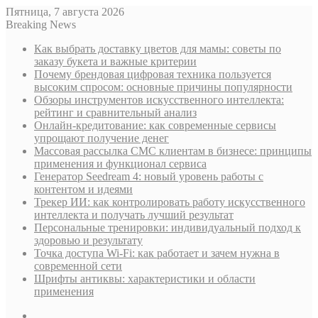
Пятница, 7 августа 2026
Breaking News
Как выбрать доставку цветов для мамы: советы по
заказу букета и важные критерии
Почему брендовая цифровая техника пользуется
высоким спросом: основные причины популярности
Обзоры инструментов искусственного интеллекта:
рейтинг и сравнительный анализ
Онлайн-кредитование: как современные сервисы
упрощают получение денег
Массовая рассылка СМС клиентам в бизнесе: принципы
применения и функционал сервиса
Генератор Seedream 4: новый уровень работы с
контентом и идеями
Трекер ИИ: как контролировать работу искусственного
интеллекта и получать лучший результат
Персональные тренировки: индивидуальный подход к
здоровью и результату
Точка доступа Wi-Fi: как работает и зачем нужна в
современной сети
Шрифты антиквы: характеристики и области
применения
Sidebar