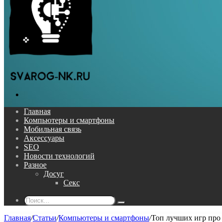
Поиск...
Главная
Компьютеры и смартфоны
Мобильная связь
Аксессуары
SEO
Новости технологий
Разное
Досуг
Секс
Поиск...
Главная
/
Статьи
/
Компьютеры и смартфоны
/
Топ лучших игр про