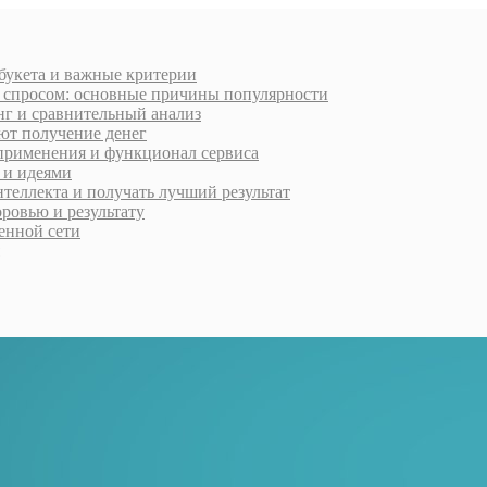
 букета и важные критерии
м спросом: основные причины популярности
нг и сравнительный анализ
ют получение денег
применения и функционал сервиса
 и идеями
нтеллекта и получать лучший результат
ровью и результату
менной сети