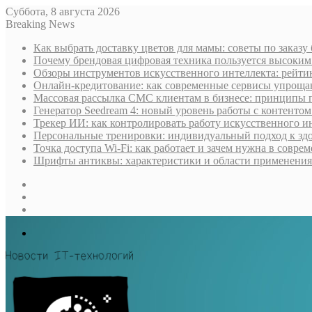
Суббота, 8 августа 2026
Breaking News
Как выбрать доставку цветов для мамы: советы по заказу
Почему брендовая цифровая техника пользуется высоки
Обзоры инструментов искусственного интеллекта: рейти
Онлайн-кредитование: как современные сервисы упроща
Массовая рассылка СМС клиентам в бизнесе: принципы 
Генератор Seedream 4: новый уровень работы с контентом
Трекер ИИ: как контролировать работу искусственного и
Персональные тренировки: индивидуальный подход к здо
Точка доступа Wi-Fi: как работает и зачем нужна в совре
Шрифты антиквы: характеристики и области применения
Sidebar
Случайная
статья
Log
In
Меню