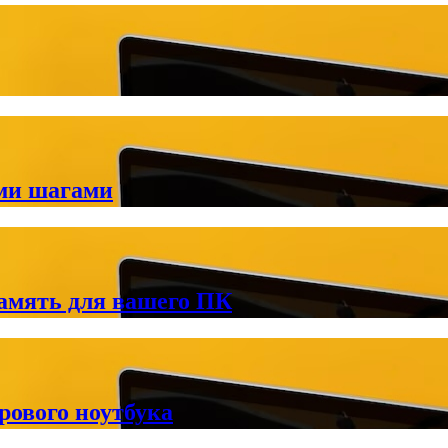
ми шагами
амять для вашего ПК
рового ноутбука