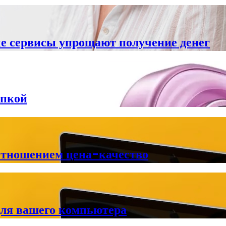
е сервисы упрощают получение денег
упкой
отношением цена-качество
для вашего компьютера