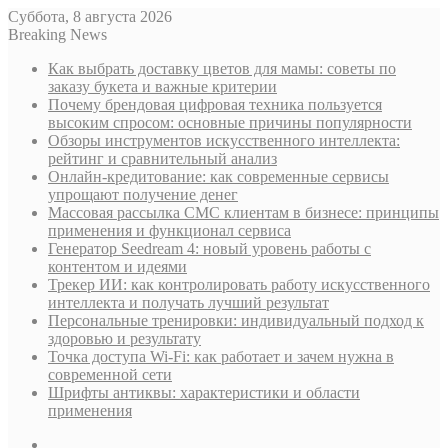
Суббота, 8 августа 2026
Breaking News
Как выбрать доставку цветов для мамы: советы по
заказу букета и важные критерии
Почему брендовая цифровая техника пользуется
высоким спросом: основные причины популярности
Обзоры инструментов искусственного интеллекта:
рейтинг и сравнительный анализ
Онлайн-кредитование: как современные сервисы
упрощают получение денег
Массовая рассылка СМС клиентам в бизнесе: принципы
применения и функционал сервиса
Генератор Seedream 4: новый уровень работы с
контентом и идеями
Трекер ИИ: как контролировать работу искусственного
интеллекта и получать лучший результат
Персональные тренировки: индивидуальный подход к
здоровью и результату
Точка доступа Wi-Fi: как работает и зачем нужна в
современной сети
Шрифты антиквы: характеристики и области
применения
Sidebar