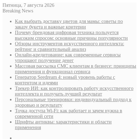
Пятница, 7 августа 2026
Breaking News
Как выбрать доставку цветов для мамы: советы по
заказу букета и важные критерии
Почему брендовая цифровая техника пользуется
высоким спросом: основные причины популярности
Обзоры инструментов искусственного интеллекта:
рейтинг и сравнительный анализ
Онлайн-кредитование: как современные сервисы
упрощают получение денег
Массовая рассылка СМС клиентам в бизнесе: принципы
применения и функционал сервиса
Генератор Seedream 4: новый уровень работы с
контентом и идеями
Трекер ИИ: как контролировать работу искусственного
интеллекта и получать лучший результат
Персональные тренировки: индивидуальный подход к
здоровью и результату
Точка доступа Wi-Fi: как работает и зачем нужна в
современной сети
Шрифты антиквы: характеристики и области
применения
Sidebar