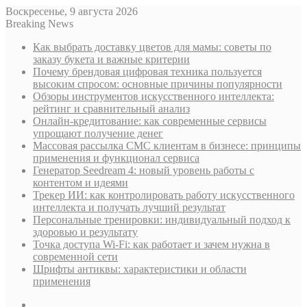
Воскресенье, 9 августа 2026
Breaking News
Как выбрать доставку цветов для мамы: советы по
заказу букета и важные критерии
Почему брендовая цифровая техника пользуется
высоким спросом: основные причины популярности
Обзоры инструментов искусственного интеллекта:
рейтинг и сравнительный анализ
Онлайн-кредитование: как современные сервисы
упрощают получение денег
Массовая рассылка СМС клиентам в бизнесе: принципы
применения и функционал сервиса
Генератор Seedream 4: новый уровень работы с
контентом и идеями
Трекер ИИ: как контролировать работу искусственного
интеллекта и получать лучший результат
Персональные тренировки: индивидуальный подход к
здоровью и результату
Точка доступа Wi-Fi: как работает и зачем нужна в
современной сети
Шрифты антиквы: характеристики и области
применения
Sidebar