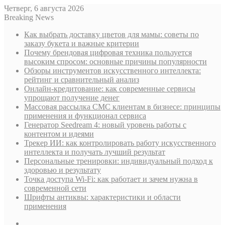
Четверг, 6 августа 2026
Breaking News
Как выбрать доставку цветов для мамы: советы по
заказу букета и важные критерии
Почему брендовая цифровая техника пользуется
высоким спросом: основные причины популярности
Обзоры инструментов искусственного интеллекта:
рейтинг и сравнительный анализ
Онлайн-кредитование: как современные сервисы
упрощают получение денег
Массовая рассылка СМС клиентам в бизнесе: принципы
применения и функционал сервиса
Генератор Seedream 4: новый уровень работы с
контентом и идеями
Трекер ИИ: как контролировать работу искусственного
интеллекта и получать лучший результат
Персональные тренировки: индивидуальный подход к
здоровью и результату
Точка доступа Wi-Fi: как работает и зачем нужна в
современной сети
Шрифты антиквы: характеристики и области
применения
Sidebar