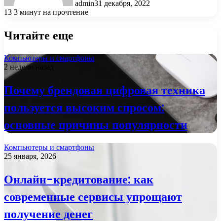
admin
31 декабря, 2022
13
3 минут на прочтение
Читайте еще
Компьютеры и смартфоны
2 недели назад
Почему брендовая цифровая техника
пользуется высоким спросом:
основные причины популярности
Компьютеры и смартфоны
25 января, 2026
Онлайн-кредитование: как
современные сервисы упрощают
получение денег