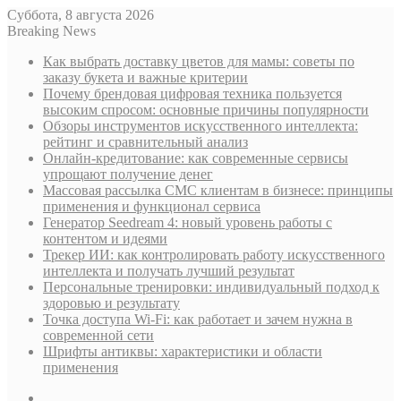
Суббота, 8 августа 2026
Breaking News
Как выбрать доставку цветов для мамы: советы по
заказу букета и важные критерии
Почему брендовая цифровая техника пользуется
высоким спросом: основные причины популярности
Обзоры инструментов искусственного интеллекта:
рейтинг и сравнительный анализ
Онлайн-кредитование: как современные сервисы
упрощают получение денег
Массовая рассылка СМС клиентам в бизнесе: принципы
применения и функционал сервиса
Генератор Seedream 4: новый уровень работы с
контентом и идеями
Трекер ИИ: как контролировать работу искусственного
интеллекта и получать лучший результат
Персональные тренировки: индивидуальный подход к
здоровью и результату
Точка доступа Wi-Fi: как работает и зачем нужна в
современной сети
Шрифты антиквы: характеристики и области
применения
Sidebar