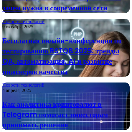
зачем нужна в современной сети
Новости технологий
9 октября, 2025
Бесплатная онлайн-конференция по
тестированию RSTQB 2025: тренды
QA, автоматизация, AI и развитие
инженеров качества
Новости технологий
4 апреля, 2025
Как аналитика криптовалют в
Telegram помогает инвесторам
принимать решения