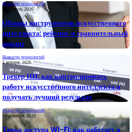
Новости технологий
25 апреля, 2026
Обзоры инструментов искусственного
интеллекта: рейтинг и сравнительный
анализ
Новости технологий
1 января, 2026
Трекер ИИ: как контролировать
работу искусственного интеллекта и
получать лучший результат
Новости технологий
19 декабря, 2025
Точка доступа Wi-Fi: как работает и