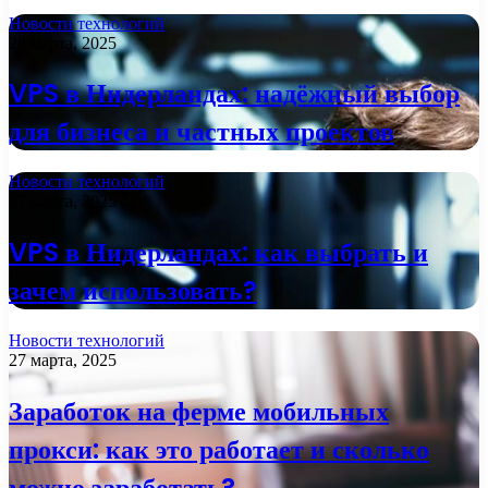
Новости технологий
28 марта, 2025
VPS в Нидерландах: надёжный выбор
для бизнеса и частных проектов
Новости технологий
27 марта, 2025
VPS в Нидерландах: как выбрать и
зачем использовать?
Новости технологий
27 марта, 2025
Заработок на ферме мобильных
прокси: как это работает и сколько
можно заработать?