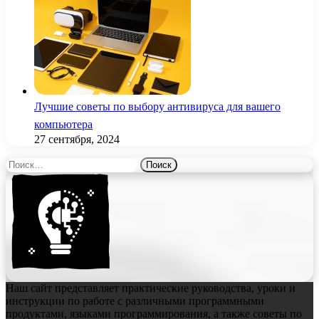
Лучшие советы по выбору антивируса для вашего
компьютера
27 сентября, 2024
Найти:
Наш сайт представляет практические руководства, уроки и
инструкции по работе с различными программными
продуктами, языками программирования, а также советы по