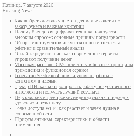
Пятница, 7 августа 2026
Breaking News
Как выбрать доставку цветов для мамы: советы по
заказу букета и важные критерии
Почему брендовая цифровая техника пользуется
высоким спросом: основные причины популярности
Обзоры инструментов искусственного интеллекта:
рейтинг и сравнительный анализ
Онлайн-кредитование: как современные сервисы
упрощают получение денег
Массовая рассылка СМС клиентам в бизнесе: принципы
применения и функционал сервиса
Генератор Seedream 4: новый уровень работы с
контентом и идеями
Трекер ИИ: как контролировать работу искусственного
интеллекта и получать лучший результат
Персональные тренировки: индивидуальный подход к
здоровью и результату
Точка доступа Wi-Fi: как работает и зачем нужна в
современной сети
Шрифты антиквы: характеристики и области
применения
Sidebar