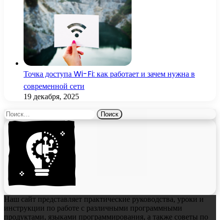
Точка доступа Wi-Fi: как работает и зачем нужна в
современной сети
19 декабря, 2025
Найти:
Наш сайт представляет практические руководства, уроки и
инструкции по работе с различными программными
продуктами, языками программирования, а также советы по