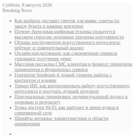
Суббота, 8 августа 2026
Breaking News
Как выбрать доставку цветов для мамы: советы по
заказу букета и важные критерии
Почему брендовая цифровая техника пользуется
высоким спросом: основные причины популярности
Обзоры инструментов искусственного интеллекта:
рейтинг и сравнительный анализ
Онлайн-кредитование: как современные сервисы
упрощают получение денег
Массовая рассылка СМС клиентам в бизнесе: принципы
применения и функционал сервиса
Генератор Seedream 4: новый уровень работы с
контентом и идеями
Трекер ИИ: как контролировать работу искусственного
интеллекта и получать лучший результат
Персональные тренировки: индивидуальный подход к
здоровью и результату
Точка доступа Wi-Fi: как работает и зачем нужна в
современной сети
Шрифты антиквы: характеристики и области
применения
Sidebar