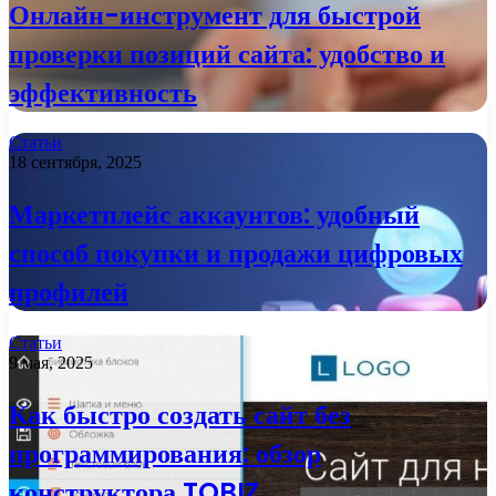
Онлайн-инструмент для быстрой
проверки позиций сайта: удобство и
эффективность
Статьи
18 сентября, 2025
Маркетплейс аккаунтов: удобный
способ покупки и продажи цифровых
профилей
Статьи
9 мая, 2025
Как быстро создать сайт без
программирования: обзор
конструктора TOBIZ