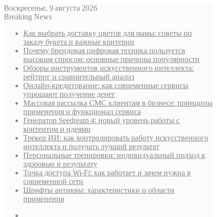
Воскресенье, 9 августа 2026
Breaking News
Как выбрать доставку цветов для мамы: советы по
заказу букета и важные критерии
Почему брендовая цифровая техника пользуется
высоким спросом: основные причины популярности
Обзоры инструментов искусственного интеллекта:
рейтинг и сравнительный анализ
Онлайн-кредитование: как современные сервисы
упрощают получение денег
Массовая рассылка СМС клиентам в бизнесе: принципы
применения и функционал сервиса
Генератор Seedream 4: новый уровень работы с
контентом и идеями
Трекер ИИ: как контролировать работу искусственного
интеллекта и получать лучший результат
Персональные тренировки: индивидуальный подход к
здоровью и результату
Точка доступа Wi-Fi: как работает и зачем нужна в
современной сети
Шрифты антиквы: характеристики и области
применения
Sidebar