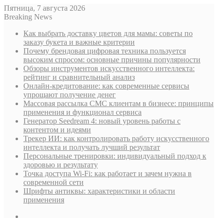
Пятница, 7 августа 2026
Breaking News
Как выбрать доставку цветов для мамы: советы по
заказу букета и важные критерии
Почему брендовая цифровая техника пользуется
высоким спросом: основные причины популярности
Обзоры инструментов искусственного интеллекта:
рейтинг и сравнительный анализ
Онлайн-кредитование: как современные сервисы
упрощают получение денег
Массовая рассылка СМС клиентам в бизнесе: принципы
применения и функционал сервиса
Генератор Seedream 4: новый уровень работы с
контентом и идеями
Трекер ИИ: как контролировать работу искусственного
интеллекта и получать лучший результат
Персональные тренировки: индивидуальный подход к
здоровью и результату
Точка доступа Wi-Fi: как работает и зачем нужна в
современной сети
Шрифты антиквы: характеристики и области
применения
Sidebar