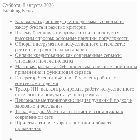
Суббота, 8 августа 2026
Breaking News
Как выбрать доставку цветов для мамы: советы по
заказу букета и важные критерии
Почему брендовая цифровая техника пользуется
высоким спросом: основные причины популярности
Обзоры инструментов искусственного интеллекта:
рейтинг и сравнительный анализ
Онлайн-кредитование: как современные сервисы
упрощают получение денег
Массовая рассылка СМС клиентам в бизнесе: принципы
применения и функционал сервиса
Генератор Seedream 4: новый уровень работы с
контентом и идеями
Трекер ИИ: как контролировать работу искусственного
интеллекта и получать лучший результат
Персональные тренировки: индивидуальный подход к
здоровью и результату
Точка доступа Wi-Fi: как работает и зачем нужна в
современной сети
Шрифты антиквы: характеристики и области
применения
Sidebar