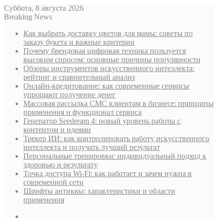
Суббота, 8 августа 2026
Breaking News
Как выбрать доставку цветов для мамы: советы по
заказу букета и важные критерии
Почему брендовая цифровая техника пользуется
высоким спросом: основные причины популярности
Обзоры инструментов искусственного интеллекта:
рейтинг и сравнительный анализ
Онлайн-кредитование: как современные сервисы
упрощают получение денег
Массовая рассылка СМС клиентам в бизнесе: принципы
применения и функционал сервиса
Генератор Seedream 4: новый уровень работы с
контентом и идеями
Трекер ИИ: как контролировать работу искусственного
интеллекта и получать лучший результат
Персональные тренировки: индивидуальный подход к
здоровью и результату
Точка доступа Wi-Fi: как работает и зачем нужна в
современной сети
Шрифты антиквы: характеристики и области
применения
Sidebar