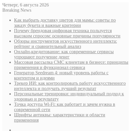
Четверг, 6 августа 2026
Breaking News
Как выбрать доставку цветов для мамы: советы по
заказу букета и важные критерии
Почему брендовая цифровая техника пользуется
высоким спросом: основные причины популярности
Обзоры инструментов искусственного интеллекта:
рейтинг и сравнительный анализ
Онлайн-кредитование: как современные сервисы
упрощают получение денег
Массовая рассылка СМС клиентам в бизнесе: принципы
применения и функционал сервиса
Генератор Seedream 4: новый уровень работы с
контентом и идеями
Трекер ИИ: как контролировать работу искусственного
интеллекта и получать лучший результат
Персональные тренировки: индивидуальный подход к
здоровью и результату
Точка доступа Wi-Fi: как работает и зачем нужна в
современной сети
Шрифты антиквы: характеристики и области
применения
Sidebar