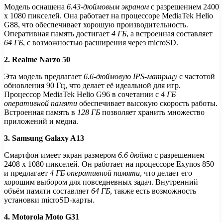
Модель оснащена
6.43-дюймовым экраном
с разрешением 2400
x 1080 пикселей. Она работает на процессоре MediaTek Helio
G88, что обеспечивает хорошую производительность.
Оперативная память достигает
4 ГБ
, а встроенная составляет
64 ГБ
, с возможностью расширения через microSD.
2. Realme Narzo 50
Эта модель предлагает
6.6-дюймовую IPS-матрицу
с частотой
обновления 90 Гц, что делает её идеальной для игр.
Процессор MediaTek Helio G96 в сочетании с
4 ГБ
оперативной памяти
обеспечивает высокую скорость работы.
Встроенная память в
128 ГБ
позволяет хранить множество
приложений и медиа.
3. Samsung Galaxy A13
Смартфон имеет экран размером
6.6 дюйма
с разрешением
2408 x 1080 пикселей. Он работает на процессоре Exynos 850
и предлагает
4 ГБ оперативной памяти
, что делает его
хорошим выбором для повседневных задач. Внутренний
объём памяти составляет
64 ГБ
, также есть возможность
установки microSD-карты.
4. Motorola Moto G31