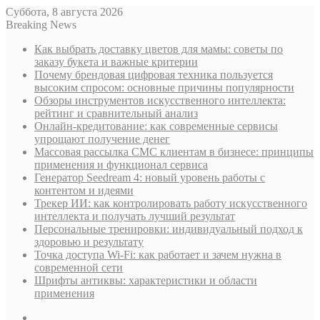
Суббота, 8 августа 2026
Breaking News
Как выбрать доставку цветов для мамы: советы по
заказу букета и важные критерии
Почему брендовая цифровая техника пользуется
высоким спросом: основные причины популярности
Обзоры инструментов искусственного интеллекта:
рейтинг и сравнительный анализ
Онлайн-кредитование: как современные сервисы
упрощают получение денег
Массовая рассылка СМС клиентам в бизнесе: принципы
применения и функционал сервиса
Генератор Seedream 4: новый уровень работы с
контентом и идеями
Трекер ИИ: как контролировать работу искусственного
интеллекта и получать лучший результат
Персональные тренировки: индивидуальный подход к
здоровью и результату
Точка доступа Wi-Fi: как работает и зачем нужна в
современной сети
Шрифты антиквы: характеристики и области
применения
Sidebar