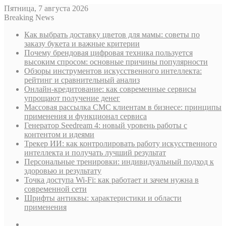
Пятница, 7 августа 2026
Breaking News
Как выбрать доставку цветов для мамы: советы по
заказу букета и важные критерии
Почему брендовая цифровая техника пользуется
высоким спросом: основные причины популярности
Обзоры инструментов искусственного интеллекта:
рейтинг и сравнительный анализ
Онлайн-кредитование: как современные сервисы
упрощают получение денег
Массовая рассылка СМС клиентам в бизнесе: принципы
применения и функционал сервиса
Генератор Seedream 4: новый уровень работы с
контентом и идеями
Трекер ИИ: как контролировать работу искусственного
интеллекта и получать лучший результат
Персональные тренировки: индивидуальный подход к
здоровью и результату
Точка доступа Wi-Fi: как работает и зачем нужна в
современной сети
Шрифты антиквы: характеристики и области
применения
Sidebar