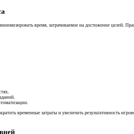
са
минимизировать время, затрачиваемое на достижение целей. Пр
тях.
аданий.
втоматизации.
атить временные затраты и увеличить результативность игровог
овней