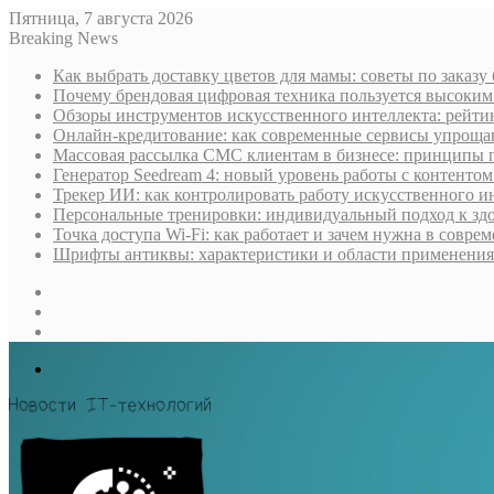
Пятница, 7 августа 2026
Breaking News
Как выбрать доставку цветов для мамы: советы по заказу
Почему брендовая цифровая техника пользуется высоки
Обзоры инструментов искусственного интеллекта: рейти
Онлайн-кредитование: как современные сервисы упроща
Массовая рассылка СМС клиентам в бизнесе: принципы 
Генератор Seedream 4: новый уровень работы с контентом
Трекер ИИ: как контролировать работу искусственного и
Персональные тренировки: индивидуальный подход к здо
Точка доступа Wi-Fi: как работает и зачем нужна в совре
Шрифты антиквы: характеристики и области применения
Sidebar
Случайная
статья
Log
In
Меню