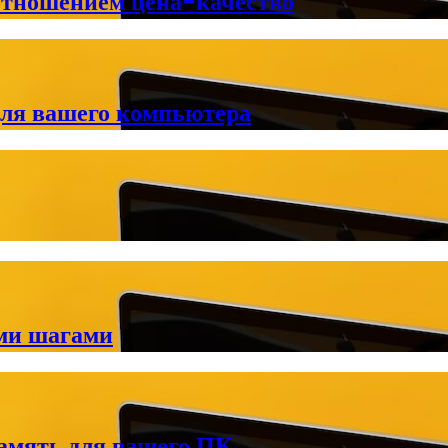
отношением цена-качество
для вашего компьютера
ми шагами
амять для вашего ПК