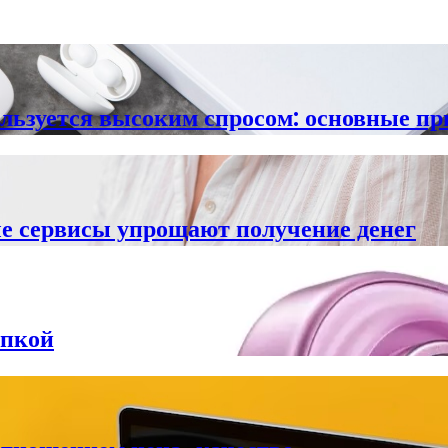
ользуется высоким спросом: основные п
е сервисы упрощают получение денег
упкой