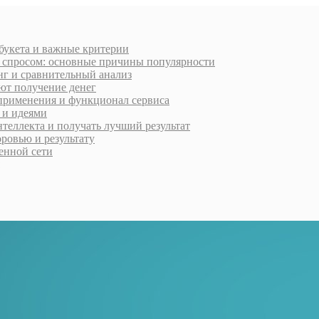
 букета и важные критерии
м спросом: основные причины популярности
нг и сравнительный анализ
ют получение денег
применения и функционал сервиса
 и идеями
нтеллекта и получать лучший результат
ровью и результату
менной сети