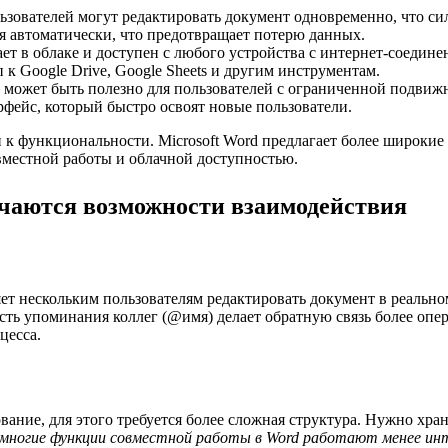
ьзователей могут редактировать документ одновременно, что си
 автоматически, что предотвращает потерю данных.
ет в облаке и доступен с любого устройства с интернет-соедине
 к Google Drive, Google Sheets и другим инструментам.
о может быть полезно для пользователей с ограниченной подвиж
ейс, который быстро освоят новые пользователи.
 к функциональности. Microsoft Word предлагает более широкие
овместной работы и облачной доступностью.
ичаются возможности взаимодействия
ет нескольким пользователям редактировать документ в реально
ть упоминания коллег (@имя) делает обратную связь более опе
цесса.
ание, для этого требуется более сложная структура. Нужно храни
, многие функции совместной работы в Word работают менее ин