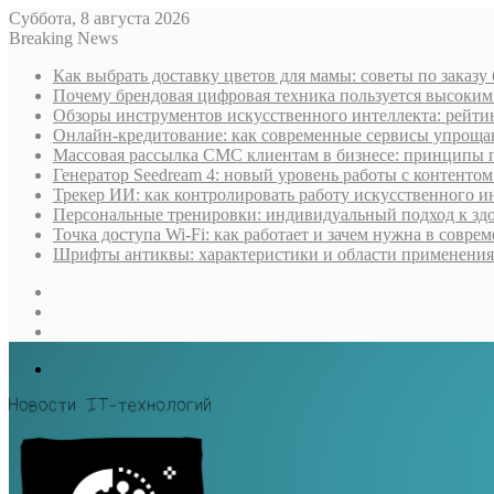
Суббота, 8 августа 2026
Breaking News
Как выбрать доставку цветов для мамы: советы по заказу
Почему брендовая цифровая техника пользуется высоки
Обзоры инструментов искусственного интеллекта: рейти
Онлайн-кредитование: как современные сервисы упроща
Массовая рассылка СМС клиентам в бизнесе: принципы 
Генератор Seedream 4: новый уровень работы с контентом
Трекер ИИ: как контролировать работу искусственного и
Персональные тренировки: индивидуальный подход к здо
Точка доступа Wi-Fi: как работает и зачем нужна в совре
Шрифты антиквы: характеристики и области применения
Sidebar
Случайная
статья
Log
In
Меню