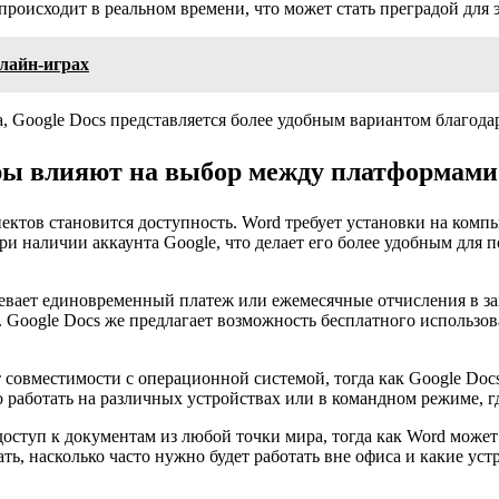
 происходит в реальном времени, что может стать преградой для
лайн-играх
ча, Google Docs представляется более удобным вариантом благода
оры влияют на выбор между платформами
ктов становится доступность. Word требует установки на компью
при наличии аккаунта Google, что делает его более удобным для
умевает единовременный платеж или ежемесячные отчисления в з
 Google Docs же предлагает возможность бесплатного использо
 совместимости с операционной системой, тогда как Google Docs
 работать на различных устройствах или в командном режиме, г
оступ к документам из любой точки мира, тогда как Word может 
 насколько часто нужно будет работать вне офиса и какие устр