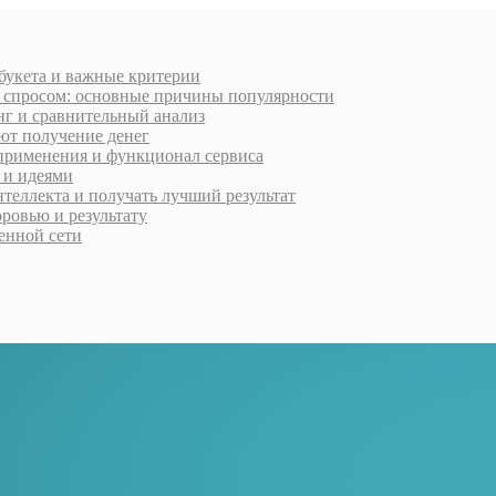
 букета и важные критерии
м спросом: основные причины популярности
нг и сравнительный анализ
ют получение денег
применения и функционал сервиса
 и идеями
нтеллекта и получать лучший результат
ровью и результату
менной сети