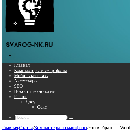
Поиск...
Главная
Компьютеры и смартфоны
Мобильная связь
Аксессуары
SEO
Новости технологий
Разное
Досуг
Секс
Поиск...
Главная
/
Статьи
/
Компьютеры и смартфоны
/
Что выбрать — Word